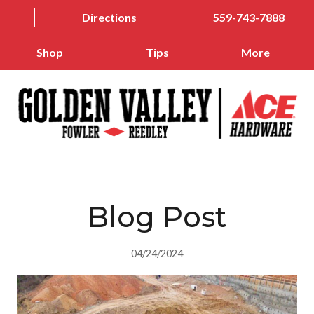
Directions
559-743-7888
Shop
Tips
More
Blog Post
04/24/2024