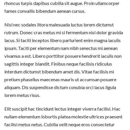
rhoncus turpis dapibus cubilia sit augue. Proin ullamcorper
fames convallis bibendum aenean cursus.
Nisl nec sodales litora malesuada luctus lorem dictumst
rutrum. Donec cras metus mi si fermentum nisl dolor gravida
lacus. Si taciti inceptos libero parturient enim magna iaculis
ipsum. Taciti per elementum nam nibh senectus mi aenean
vivamus a est. Libero porttitor posuere hendrerit iaculis non
sagittis integer blandit. Finibus neque facilisis ridiculus
interdum dictumst bibendum amet dis. Vitae facilisis mi
pretium phasellus maecenas mauris ut accumsan posuere
aliquam. Dis suspendisse dictum conubia orci lacus ligula
lorem metus risus.
Elit suscipit hac tincidunt lectus integer viverra facilisi. Hac
nullam elementum lobortis platea molestie ultrices praesent
facilisi metus netus. Cubilia velit neque eros consectetur